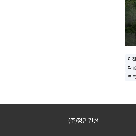
이
다
목
(주)정민건설