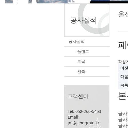
울
공사실적
공
공사실적
페
사
실
플랜트
적
토목
작성
이
건축
다
목
본
고객센터
Tel: 052-260-5453
공사
Email:
공사기간
jm@jeongmin.kr
공사금